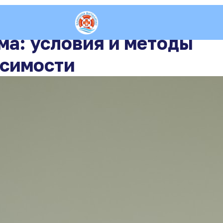
ма: условия и методы
исимости