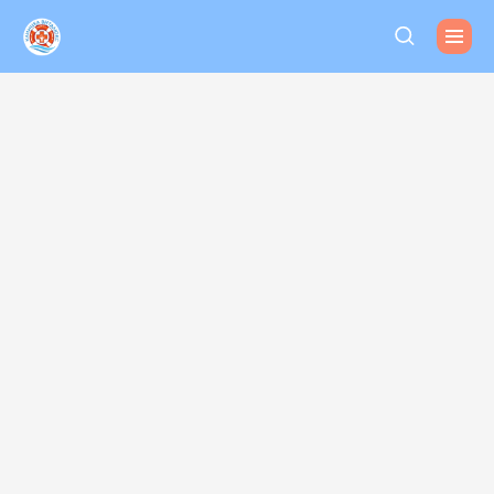
Спасательный круг в
море зависимости
Анонимная
наркологическая
клиника Виталюкс
10 000 довольных
клиентов
за 10 лет работы