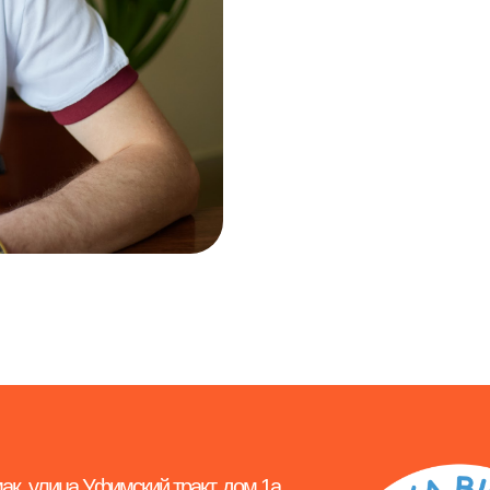
ак, улица Уфимский тракт, дом 1а