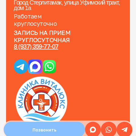
Город Стерлитамак, улица Уфимский тракт,
дом 1а
Работаем
круглосуточно
ЗАПИСЬ НА ПРИЕМ
КРУГЛОСУТОЧНАЯ
8 (937) 359-77-07
Позвонить
Политика конфидициальности