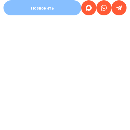
Позвонить
АДРЕС
Город Стерлитамак, улица Уфимский тракт,
дом 1а
Работаем
круглосуточно
ЗАПИСЬ НА ПРИЕМ
КРУГЛОСУТОЧНАЯ
8 (937) 359-77-07