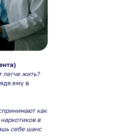
ента)
т легче жить?
лядя ему в
спринимают как
 наркотиков в
ашь себе шанс