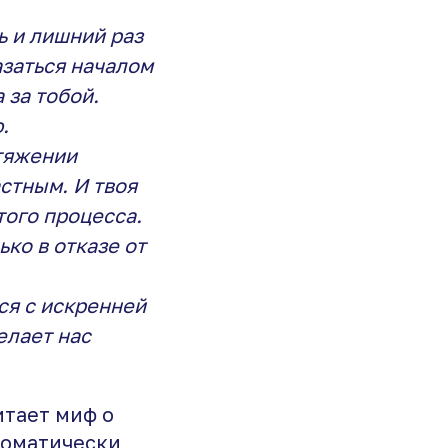
ь и лишний раз
азаться началом
 за тобой.
.
отяжении
астным. И твоя
того процесса.
ько в отказе от
ся с искренней
елает нас
итает миф о
втоматически