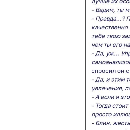
лучше их осоз
- Вадим, ты 
- Правда…? П
качественно 
тебе твою за
чем ты его н
- Да, уж… Уп
самоанализо
спросил он с
- Да, и этим 
увлечения, 
- А если я э
- Тогда стои
просто иллюз
- Блин, жест