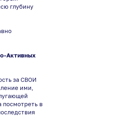
всю глубину
авно
хо-Активных
ость за СВОИ
вление ими,
 пугающей
а посмотреть в
последствия