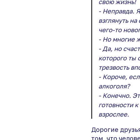
свою жизнь!
- Неправда. 
взглянуть на
чего-то ново
- Но многие ж
- Да, но счас
которого ты 
трезвость вп
- Короче, ес
алкоголя?
- Конечно. Э
готовности к
взрослее.
Дорогие друзья
том, что челов