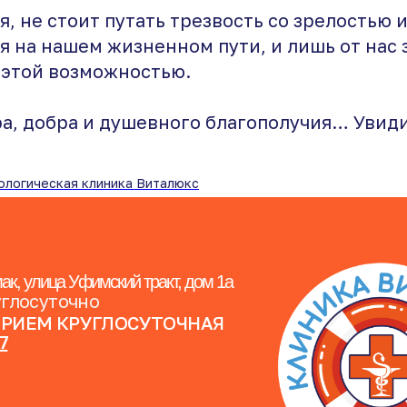
я, не стоит путать трезвость со зрелостью 
я на нашем жизненном пути, и лишь от нас 
 этой возможностью.
а, добра и душевного благополучия… Уви
ологическая клиника Виталюкс
ак, улица Уфимский тракт, дом 1а
углосуточно
ПРИЕМ КРУГЛОСУТОЧНАЯ
07