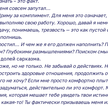
нать – это факт.
меня совсем запутал…
риму за комплимент. Для меня это означает, 
выполняю свою работу. Хорошо, давай я нем
дачу, понимаешь, трезвость — это как пустой 
аполнишь.
ростил… И чем же я его должен наполнить? 
м? Глубокими размышлениями? Поиском смы
 долей сарказма.
тоже, но не только. Не забывай о действиях. 
построить здоровые отношения, продолжить 
того не хочу? Если мне просто комфортно плы
т задуматься, действительно ли это комфорт. 
ия, которая мешает тебе увидеть твои исти
ь какая-то! Ты фактически призываешь меня 