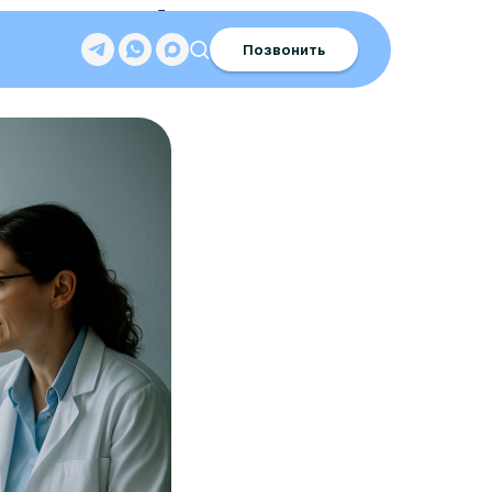
счастью!
Позвонить