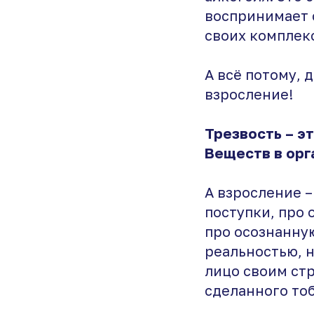
воспринимает с
своих комплекс
А всё потому, 
взросление!
Трезвость – э
Веществ в орга
А взросление –
поступки, про 
про осознанную
реальностью, н
лицо своим стр
сделанного то