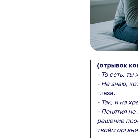
(отрывок ко
- То есть, ты
- Не знаю, х
глаза.
- Так, и на х
- Понятия не
решение проб
твоём органи