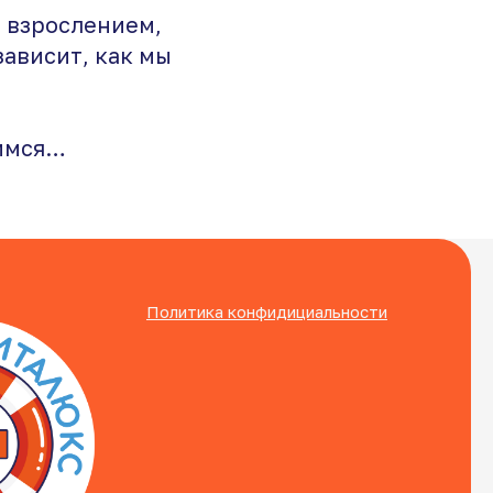
и взрослением,
зависит, как мы
димся…
Политика конфидициальности