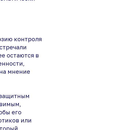
люзию контроля
встречали
ее остаются в
енности,
на мнение
м защитным
звимым,
обы его
отиков или
оторый