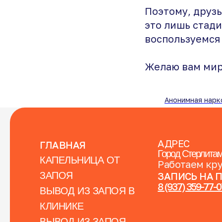
Поэтому, друзь
это лишь стади
воспользуемся
Желаю вам мир
Анонимная нарк
АДРЕС
ГЛАВНАЯ
Город Стерлитам
КАПЕЛЬНИЦА ОТ
Работаем кр
ЗАПОЯ
ЗАПИСЬ НА 
8 (937) 359-77-
ВЫВОД ИЗ ЗАПОЯ В
КЛИНИКЕ
ВЫВОД ИЗ ЗАПОЯ