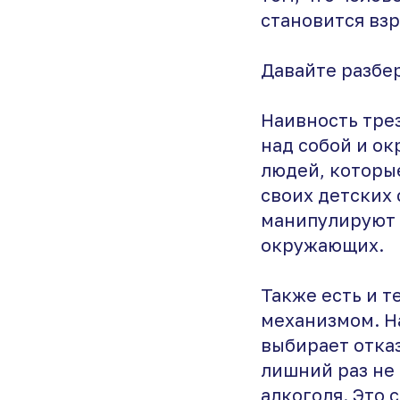
становится вз
Давайте разбер
Наивность трез
над собой и ок
людей, которые
своих детских 
манипулируют 
окружающих.
Также есть и т
механизмом. Н
выбирает отказ
лишний раз не 
алкоголя. Это 