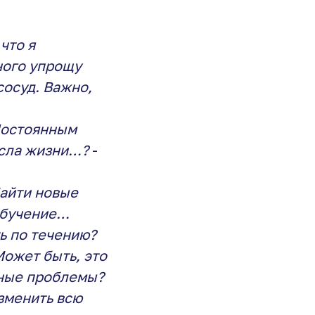
что я
ного упрощу
сосуд. Важно,
Постоянным
сла жизни…?
-
Найти новые
обучение…
ть по течению?
Может быть, это
нные проблемы?
изменить всю