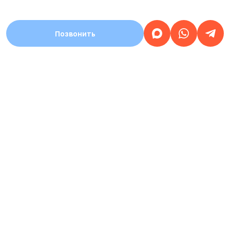
Позвонить
АДРЕС
Город Стерлитамак, улица Уфимский тракт,
дом 1а
Работаем
круглосуточно
ЗАПИСЬ НА ПРИЕМ
КРУГЛОСУТОЧНАЯ
8 (937) 359-77-07