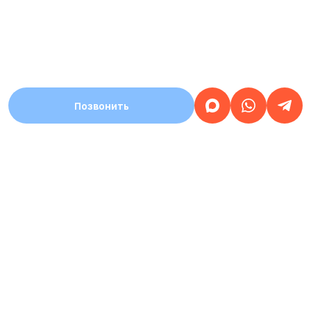
Позвонить
АДРЕС
Город Стерлитамак, улица Уфимский тракт,
дом 1а
Работаем
круглосуточно
ЗАПИСЬ НА ПРИЕМ
КРУГЛОСУТОЧНАЯ
8 (937) 359-77-07