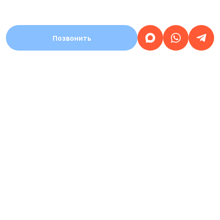
Позвонить
АДРЕС
Город Стерлитамак, улица Уфимский тракт,
дом 1а
Работаем
круглосуточно
ЗАПИСЬ НА ПРИЕМ
КРУГЛОСУТОЧНАЯ
8 (937) 359-77-07