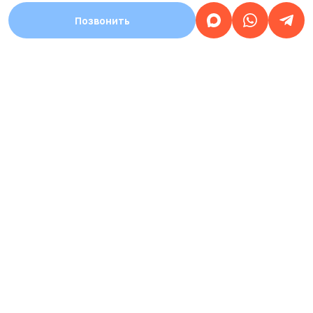
Позвонить
АДРЕС
Город Стерлитамак, улица Уфимский тракт,
дом 1а
Работаем
круглосуточно
ЗАПИСЬ НА ПРИЕМ
КРУГЛОСУТОЧНАЯ
8 (937) 359-77-07