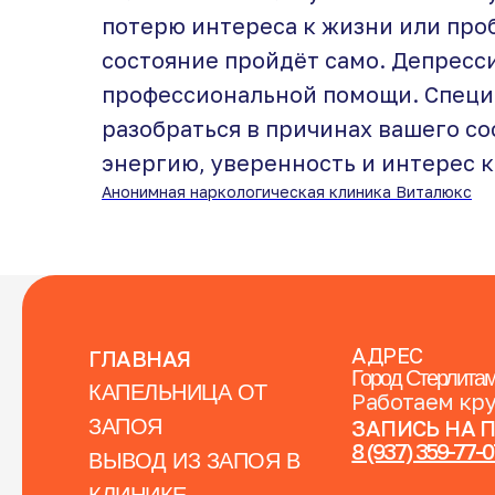
потерю интереса к жизни или проб
состояние пройдёт само. Депресси
профессиональной помощи. Специ
разобраться в причинах вашего со
энергию, уверенность и интерес к
Анонимная наркологическая клиника Виталюкс
АДРЕС
ГЛАВНАЯ
Город Стерлитам
КАПЕЛЬНИЦА ОТ
Работаем кр
ЗАПОЯ
ЗАПИСЬ НА 
8 (937) 359-77-
ВЫВОД ИЗ ЗАПОЯ В