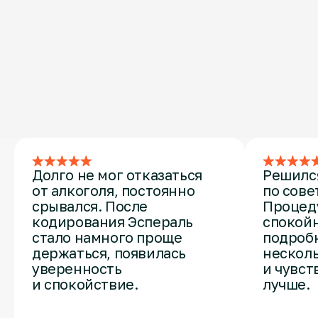
Результат и сервис
за доступную цену
Отзывы о кодировании
от алкоголизма
Долго не мог отказаться
Решилс
от алкоголя, постоянно
по сове
срывался. После
Процед
кодирования Эспераль
спокойн
стало намного проще
подробн
держаться, появилась
несколь
уверенность
и чувст
и спокойствие.
лучше.