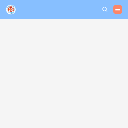
Спасательный круг в
море зависимости
Анонимная
наркологическая
клиника Виталюкс
10 000 довольных
клиентов
за 10 лет работы